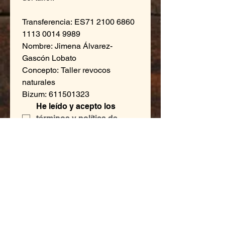
Transferencia: ES71 2100 6860 
1113 0014 9989
Nombre: Jimena Álvarez-
Gascón Lobato
Concepto: Taller revocos 
naturales
Bizum: 611501323
He leído y acepto los 
términos y política de 
cancelación
*
Enviar
Únete a nuestra