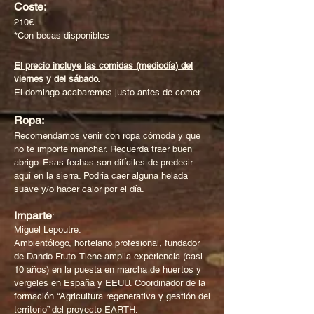
Coste:
210€
*Con becas disponibles
El precio incluye las comidas (mediodía) del
viernes y del sábado
.
El domingo acabaremos justo antes de comer
Ropa:
Recomendamos venir con ropa cómoda y que
no te importe manchar. Recuerda traer buen
abrigo. Esas fechas son difíciles de predecir
aquí en la sierra. Podría caer alguna helada
suave y/o hacer calor por el día.
Imparte
:
Miguel Lepoutre.
Ambientólogo, hortelano profesional, fundador
de Dando Fruto. Tiene amplia experiencia (casi
10 años) en la puesta en marcha de huertos y
vergeles en España y EEUU. Coordinador de la
formación “Agricultura regenerativa y gestión del
territorio” del proyecto EARTH.